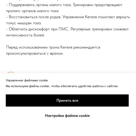
- Поддерживать органы малого таза. Тренировки предотвращают
пролапс органов малого таза.
- Восстановиться после родов. Упражнения Кегеля помогают вернуть
тонус мышцам таза.
- Облегчить дискомфорт при ПМС. Регулярные тренировки снижают
интенсивность болей.
Перед использованием трона Кегеля рекомендуется
проконсультироваться с врачом.
Смотреть все модели
Управление файлами cookie
Мы используем файлы cookie, чтобы обеспечить удобство работы с сайтом.
Принять все
Настройки файлов cookie
"Профессиональные
массажные технологии"