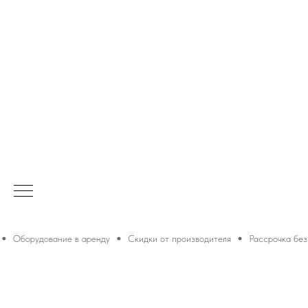
ние в аренду
Скидки от производителя
Рассрочка без переплаты