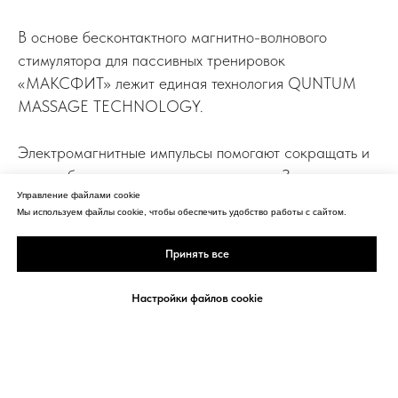
В основе бесконтактного магнитно-волнового
стимулятора для пассивных тренировок
«МАКСФИТ» лежит единая технология QUNTUM
MASSAGE TECHNOLOGY.
Электромагнитные импульсы помогают сокращать и
расслаблять спазмированные органы. Застоявшаяся
кровь начинает двигаться, запуская циркуляцию в
Управление файлами cookie
Мы используем файлы cookie, чтобы обеспечить удобство работы с сайтом.
тканях. Восстанавливается кровоток, лимфодренаж,
исчезают отёки и воспаления. Организм начинает
Принять все
восстанавливаться комплексно: спазмы уходят, боль
проходит.
Настройки файлов cookie
Питание осуществляется от 220 В
Воздействием магнитного поля индукцией от 0,1 до
0,45 Тл.